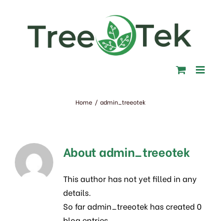
Skip
to
content
Home
/
admin_treeotek
About
admin_treeotek
This author has not yet filled in any
details.
So far admin_treeotek has created 0
blog entries.