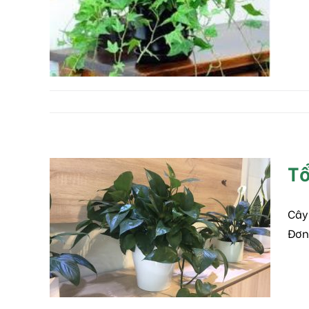
thường xuân
Tự nhiên
Tổ
Cây
Tổng quan về Vạn niên
Đơn
thanh
Tự nhiên