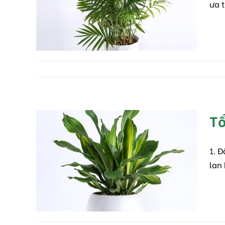
ưa 
Cau Tiểu Trâm
Tự nhiên
Tổ
1. 
Tổng quan về cây Thiết
lan
Mộc Lan
Tự nhiên