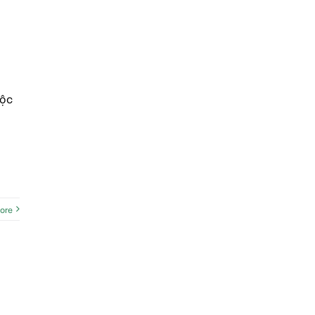
uộc
ore