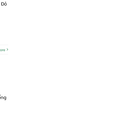
 Đỏ
ore
ếng