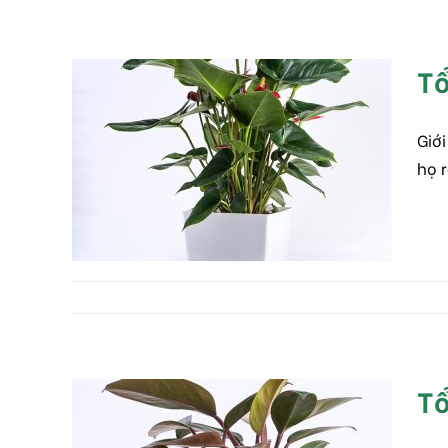
Tổ
Giớ
Tổng quan về Hồng
họ 
môn
Tự nhiên
Tổ