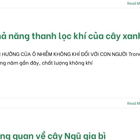
Read M
ả năng thanh lọc khí của cây xan
 HƯỞNG CỦA Ô NHIỄM KHÔNG KHÍ ĐỐI VỚI CON NGƯỜI Tron
ng năm gần đây, chất lượng không khí
Read M
ng quan về cây Ngũ gia bì