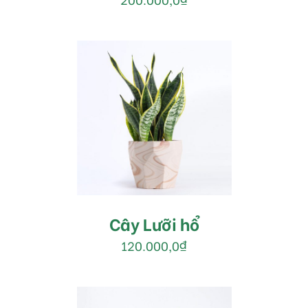
MUA HÀNG
/
DETAILS
Cây Lưỡi hổ
120.000,0
₫