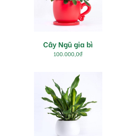
DETAILS
Cây Ngũ gia bì
100.000,0
₫
MUA HÀNG
/
DETAILS