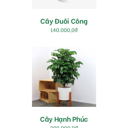
Cây Đuôi Công
140.000,0
₫
MUA HÀNG
/
DETAILS
Cây Hạnh Phúc
200.000,0
₫