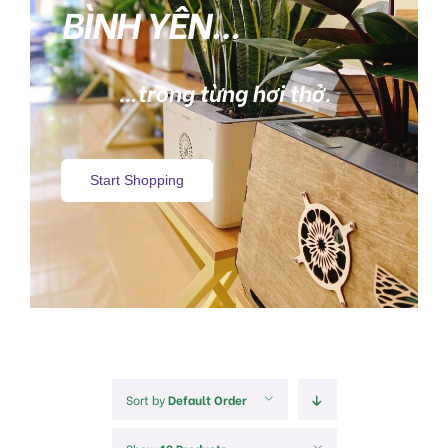
BÌNH YÊN…
…trong từng hơi thở.
Start Shopping
Sort by
Default Order