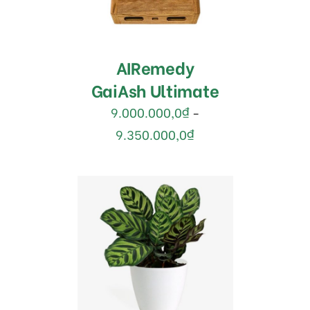
AIRemedy
GaiAsh Ultimate
9.000.000,0
₫
–
9.350.000,0
₫
MUA HÀNG
/
DETAILS