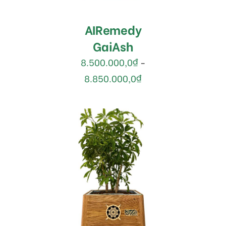
AIRemedy
GaiAsh
8.500.000,0
₫
–
8.850.000,0
₫
Được
LỰA CHỌN CÁC TÙY
xếp
CHỌN
/
hạng
DETAILS
1.90
5 sao