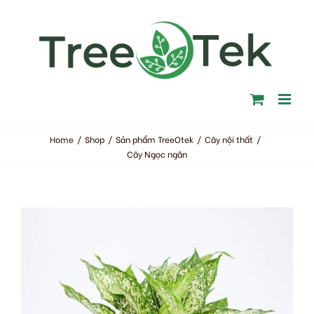
Skip
to
content
Home
/
Shop
/
Sản phẩm TreeOtek
/
Cây nội thất
/
Cây Ngọc ngân