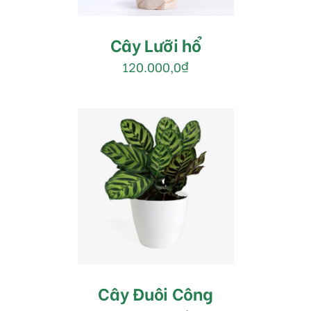
Cây Lưỡi hổ
120.000,0
₫
MUA HÀNG
/
DETAILS
Cây Đuôi Công