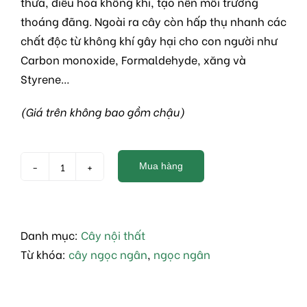
thừa, điều hòa không khí, tạo nên môi trường
thoáng đãng. Ngoài ra cây còn hấp thụ nhanh các
chất độc từ không khí gây hại cho con người như
Carbon monoxide, Formaldehyde, xăng và
Styrene…
(Giá trên không bao gồm chậu)
Mua hàng
Cây
Ngọc
ngân
số
Danh mục:
Cây nội thất
lượng
Từ khóa:
cây ngọc ngân
,
ngọc ngân