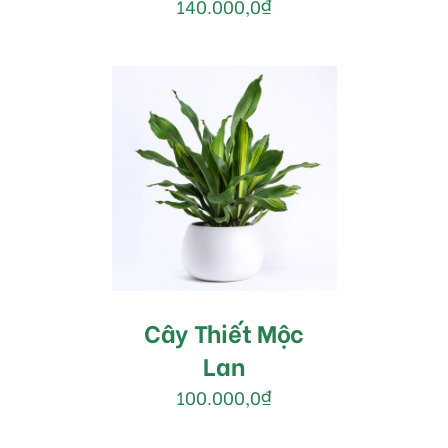
140.000,0
₫
MUA HÀNG
/
DETAILS
Cây Thiết Mộc
Lan
100.000,0
₫