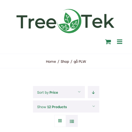
Skip
to
content
Home
/
Shop
/
gỗ PLW
Sort by
Price
Show
12 Products