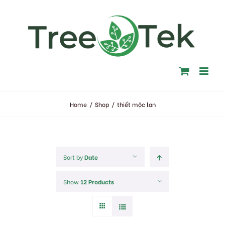
Skip
to
content
Home
/
Shop
/
thiết mộc lan
Sort by
Date
Show
12 Products