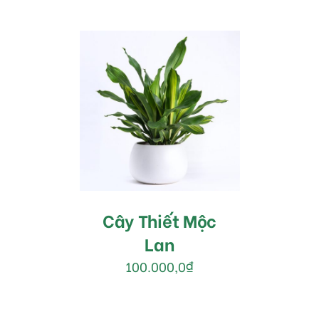
MUA HÀNG
/
DETAILS
Cây Thiết Mộc
Lan
100.000,0
₫