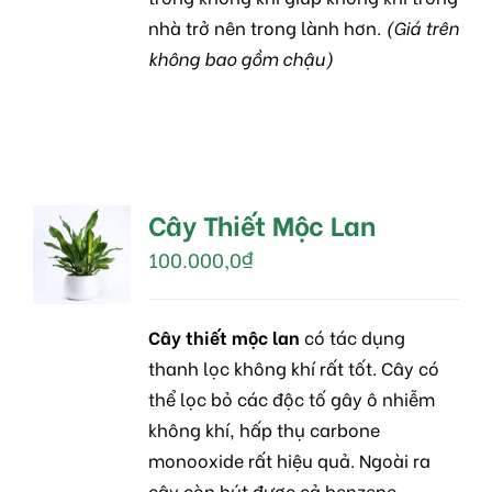
nhà trở nên trong lành hơn.
(Giá trên
không bao gồm chậu)
Cây Thiết Mộc Lan
MUA
HÀNG
100.000,0
₫
/
DETAILS
Cây thiết mộc lan
có tác dụng
thanh lọc không khí rất tốt. Cây có
thể lọc bỏ các độc tố gây ô nhiễm
không khí, hấp thụ carbone
monooxide rất hiệu quả. Ngoài ra
cây còn hút được cả benzene,