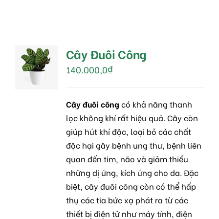
Cây Đuôi Công
MUA
HÀNG
140.000,0
₫
/
DETAILS
Cây đuôi công
có khả năng thanh
lọc không khí rất hiệu quả. Cây còn
giúp hút khí độc, loại bỏ các chất
độc hại gây bệnh ung thư, bệnh liên
quan đến tim, não và giảm thiểu
những dị ứng, kích ứng cho da. Đặc
biệt, cây đuôi công còn có thể hấp
thụ các tia bức xạ phát ra từ các
thiết bị điện tử như máy tính, điện