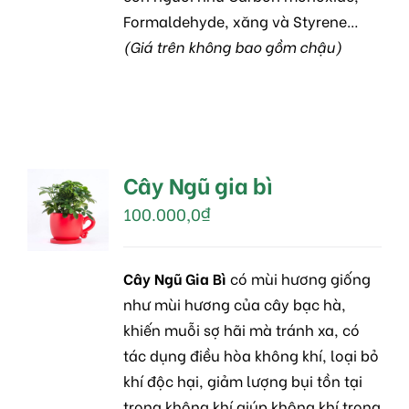
Formaldehyde, xăng và Styrene…
(Giá trên không bao gồm chậu)
Cây Ngũ gia bì
MUA
HÀNG
100.000,0
₫
/
DETAILS
Cây Ngũ Gia Bì
có mùi hương giống
như mùi hương của cây bạc hà,
khiến muỗi sợ hãi mà tránh xa, có
tác dụng điều hòa không khí, loại bỏ
khí độc hại, giảm lượng bụi tồn tại
trong không khí giúp không khí trong