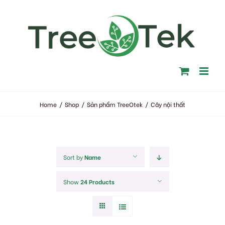
Skip
to
content
Home
/
Shop
/
Sản phẩm TreeOtek
/
Cây nội thất
Sort by
Name
Show
24 Products