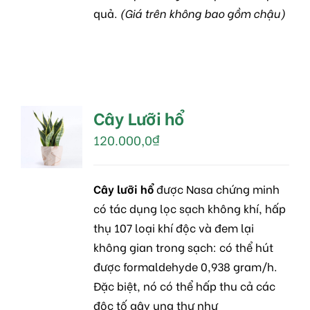
quả.
(Giá trên không bao gồm chậu)
Cây Lưỡi hổ
MUA
HÀNG
120.000,0
₫
/
DETAILS
Cây lưỡi hổ
được Nasa chứng minh
có tác dụng lọc sạch không khí, hấp
thụ 107 loại khí độc và đem lại
không gian trong sạch: có thể hút
được formaldehyde 0,938 gram/h.
Đặc biệt, nó có thể hấp thu cả các
độc tố gây ung thư như