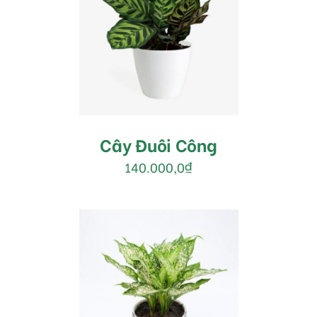
MUA HÀNG
/
DETAILS
Cây Đuôi Công
140.000,0
₫
MUA HÀNG
/
DETAILS