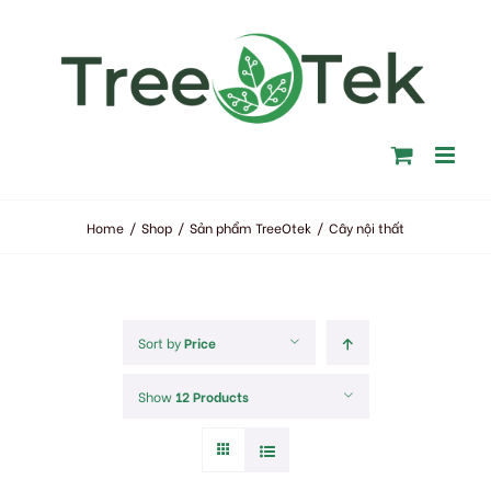
Skip
to
content
Home
/
Shop
/
Sản phẩm TreeOtek
/
Cây nội thất
Sort by
Price
Show
12 Products