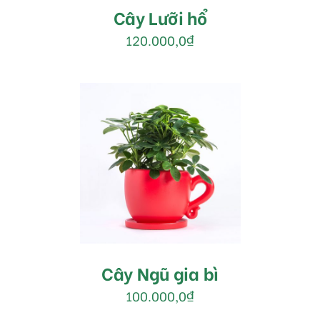
Cây Lưỡi hổ
120.000,0
₫
MUA HÀNG
/
DETAILS
Cây Ngũ gia bì
100.000,0
₫