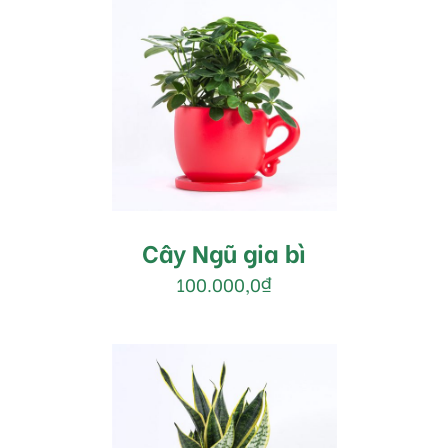
MUA HÀNG
/
DETAILS
Cây Ngũ gia bì
100.000,0
₫