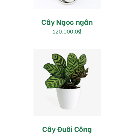
Cây Ngọc ngân
120.000,0
₫
MUA HÀNG
/
DETAILS
Cây Đuôi Công