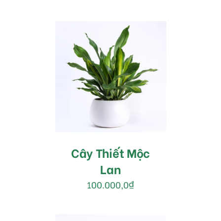
MUA HÀNG
/
DETAILS
Cây Thiết Mộc
Lan
100.000,0
₫