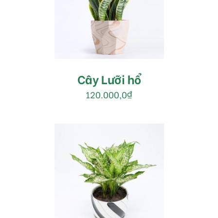
MUA HÀNG
/
DETAILS
Cây Lưỡi hổ
120.000,0
₫
MUA HÀNG
/
DETAILS