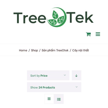
Skip
to
content
Home
/
Shop
/
Sản phẩm TreeOtek
/
Cây nội thất
Sort by
Price
Show
24 Products