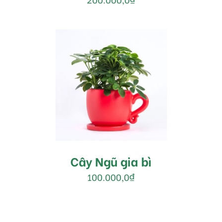
MUA HÀNG
/
DETAILS
Cây Ngũ gia bì
100.000,0
₫