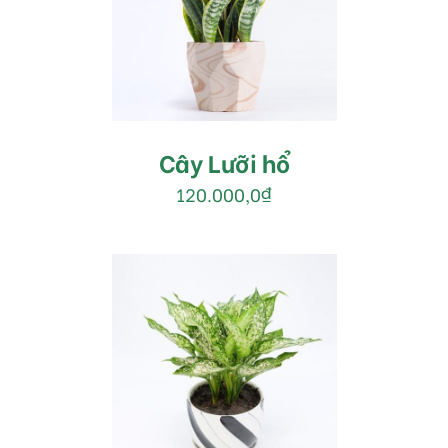
MUA HÀNG
/
DETAILS
Cây Lưỡi hổ
120.000,0
₫
MUA HÀNG
/
DETAILS