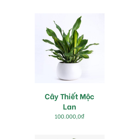
MUA HÀNG
/
DETAILS
Cây Thiết Mộc
Lan
100.000,0
₫