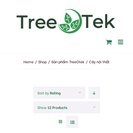
Skip
to
content
Home
/
Shop
/
Sản phẩm TreeOtek
/
Cây nội thất
Sort by
Rating
Show
12 Products