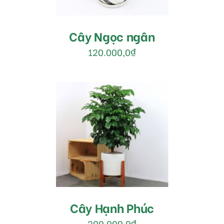
Cây Ngọc ngân
120.000,0
₫
MUA HÀNG
/
DETAILS
Cây Hạnh Phúc
200.000,0
₫