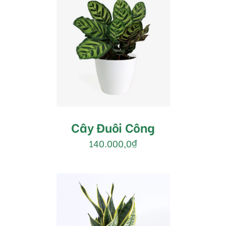
MUA HÀNG
/
DETAILS
Cây Đuôi Công
140.000,0
₫